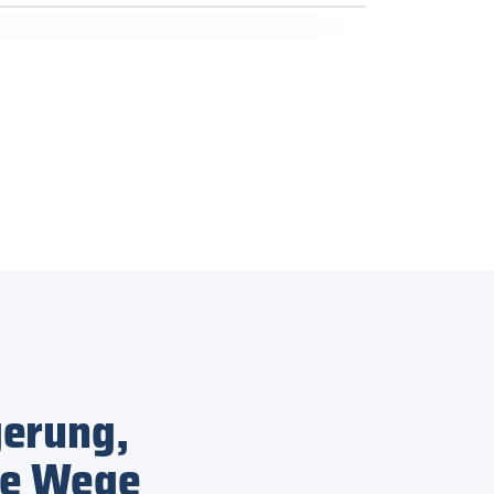
gerung,
te Wege