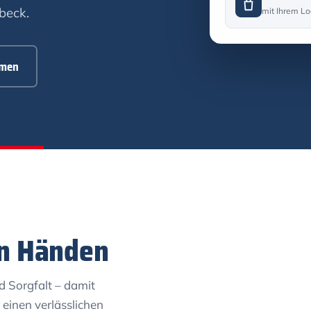
beck.
mit Ihrem L
hmen
en Händen
d Sorgfalt – damit
einen verlässlichen