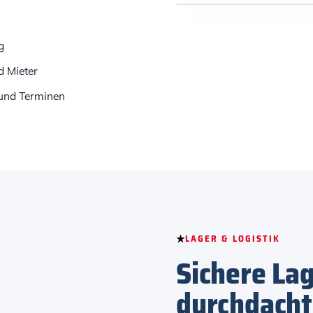
g
d Mieter
 und Terminen
LAGER & LOGISTIK
Sichere La
durchdach