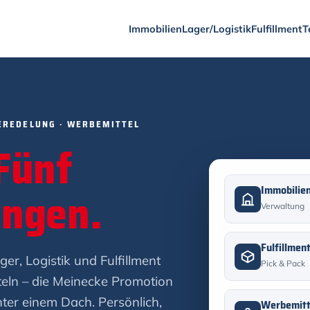
Immobilien
Lager/Logistik
Fulfillment
T
 VEREDELUNG · WERBEMITTEL
Fünf
ungen.
Immobilie
Verwaltung
Fulfillmen
r, Logistik und Fulfillment
Pick & Pack
teln – die Meinecke Promotion
ter einem Dach. Persönlich,
Werbemitt