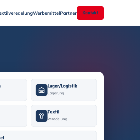
Kontakt
extilveredelung
Werbemittel
Partner
n
Lager/Logistik
Lagerung
t
Textil
Veredelung
el